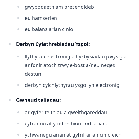
gwybodaeth am bresenoldeb
eu hamserlen
eu balans arian cinio
Derbyn Cyfathrebiadau Ysgol:
llythyrau electronig a hysbysiadau pwysig a
anfonir atoch trwy e-bost a/neu neges
destun
derbyn cylchlythyrau ysgol yn electronig
Gwneud taliadau:
ar gyfer teithiau a gweithgareddau
cyfrannu at ymdrechion codi arian.
ychwanegu arian at gyfrif arian cinio eich