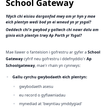
School Gateway
Ydych chi eisiau darganfod mwy am yr hyn y mae
eich plentyn wedi bod yn ei wneud yn yr ysgol?
Oeddech chi'n gwybod y gallwch chi nawr dalu am
ginio eich plentyn trwy Ap Porth yr Ysgol?
Mae llawer o fanteision i gofrestru ar gyfer a
School
Gateway
cyfrif neu gofrestru i ddefnyddio'r
Ap
Schoolgateway
, mae'r rhain yn cynnwys:
Gallu cyrchu gwybodaeth eich plentyn:
gwybodaeth asesu
eu record o gyflawniadau
mynediad at 'bwyntiau ymddygiad'