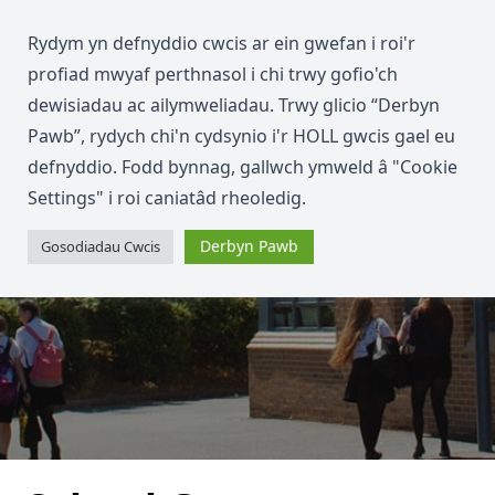
Rydym yn defnyddio cwcis ar ein gwefan i roi'r
profiad mwyaf perthnasol i chi trwy gofio'ch
dewisiadau ac ailymweliadau. Trwy glicio “Derbyn
Pawb”, rydych chi'n cydsynio i'r HOLL gwcis gael eu
defnyddio. Fodd bynnag, gallwch ymweld â "Cookie
Settings" i roi caniatâd rheoledig.
Derbyn Pawb
Gosodiadau Cwcis