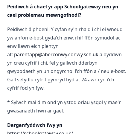
Peidiwch â chael yr app Schoolgateway neu yn
cael problemau mewngofnodi?
Peidiwch â phoeni! Y cyfan sy'n rhaid i chi ei wneud
yw anfon e-bost gyda'ch enw, rhif ffôn symudol ac
enw llawn eich plentyn
at:
parentapp@aberconwy.conwy.sch.uk
a byddwn
yn creu cyfrif i chi, fel y gallwch dderbyn
gwybodaeth yn uniongyrchol i'ch ffôn a / neu e-bost.
Gall sefydlu cyfrif gymryd hyd at 24 awr cyn i'ch
cyfrif fod yn fyw.
* Sylwch mai dim ond yn ystod oriau ysgol y mae'r
gwasanaeth hwn ar gael.
Darganfyddwch fwy yn
https://schoolgateway.co.uk/