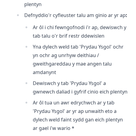
plentyn
Defnyddio'r cyfleuster talu am ginio ar yr ap
:
Ar ôl i chi fewngofnodi i'r ap, dewiswch y
tab talu o'r brif restr ddewislen
Yna dylech weld tab 'Prydau Ysgol' ochr
yn ochr ag unrhyw deithiau /
gweithgareddau y mae angen talu
amdanynt
Dewiswch y tab 'Prydau Ysgol' a
gwnewch daliad i gyfrif cinio eich plentyn
Ar ôl tua un awr edrychwch ar y tab
'Prydau Ysgol' ar yr ap unwaith eto a
dylech weld faint sydd gan eich plentyn
ar gael i'w wario *