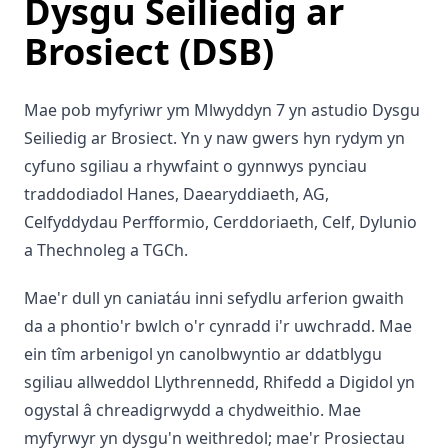
Dysgu Seiliedig ar
Brosiect (DSB)
Mae pob myfyriwr ym Mlwyddyn 7 yn astudio Dysgu
Seiliedig ar Brosiect. Yn y naw gwers hyn rydym yn
cyfuno sgiliau a rhywfaint o gynnwys pynciau
traddodiadol Hanes, Daearyddiaeth, AG,
Celfyddydau Perfformio, Cerddoriaeth, Celf, Dylunio
a Thechnoleg a TGCh.
Mae'r dull yn caniatáu inni sefydlu arferion gwaith
da a phontio'r bwlch o'r cynradd i'r uwchradd. Mae
ein tîm arbenigol yn canolbwyntio ar ddatblygu
sgiliau allweddol Llythrennedd, Rhifedd a Digidol yn
ogystal â chreadigrwydd a chydweithio. Mae
myfyrwyr yn dysgu'n weithredol; mae'r Prosiectau