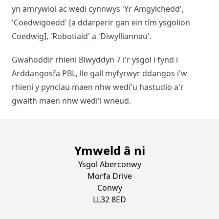
yn amrywiol ac wedi cynnwys 'Yr Amgylchedd',
'Coedwigoedd' [a ddarperir gan ein tîm ysgolion
Coedwig], 'Robotiaid' a 'Diwylliannau'.
Gwahoddir rhieni Blwyddyn 7 i'r ysgol i fynd i
Arddangosfa PBL, lle gall myfyrwyr ddangos i'w
rhieni y pynciau maen nhw wedi'u hastudio a'r
gwaith maen nhw wedi'i wneud.
Ymweld â ni
Ysgol Aberconwy
Morfa Drive
Conwy
LL32 8ED