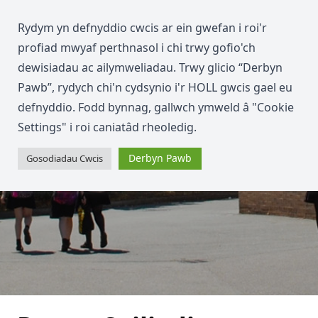
Rydym yn defnyddio cwcis ar ein gwefan i roi'r
profiad mwyaf perthnasol i chi trwy gofio'ch
dewisiadau ac ailymweliadau. Trwy glicio “Derbyn
Pawb”, rydych chi'n cydsynio i'r HOLL gwcis gael eu
defnyddio. Fodd bynnag, gallwch ymweld â "Cookie
Settings" i roi caniatâd rheoledig.
Derbyn Pawb
Gosodiadau Cwcis