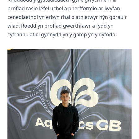
profiad rasio lefel uchel a pherfformio ar lwyfan
cenedlaethol yn erbyn rhai o athletwyr hŷn gorau'r
wlad. Roedd yn brofiad gwerthfawr a fydd yn
cyfrannu at ei gynnydd yn y gamp yn y dyfodol.