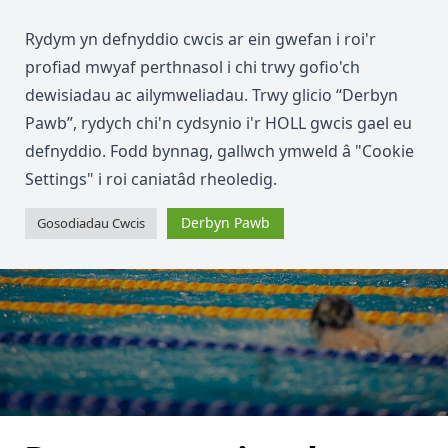
Rydym yn defnyddio cwcis ar ein gwefan i roi'r
profiad mwyaf perthnasol i chi trwy gofio'ch
dewisiadau ac ailymweliadau. Trwy glicio “Derbyn
Pawb”, rydych chi'n cydsynio i'r HOLL gwcis gael eu
defnyddio. Fodd bynnag, gallwch ymweld â "Cookie
Settings" i roi caniatâd rheoledig.
Derbyn Pawb
Gosodiadau Cwcis