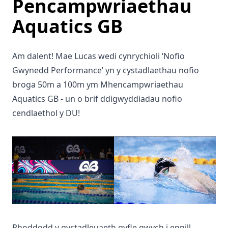
Pencampwriaethau
Aquatics GB
Am dalent! Mae Lucas wedi cynrychioli ‘Nofio
Gwynedd Performance’ yn y cystadlaethau nofio
broga 50m a 100m ym Mhencampwriaethau
Aquatics GB - un o brif ddigwyddiadau nofio
cendlaethol y DU!
Rhoddodd y gystadleuaeth gyfle gwych i ennill