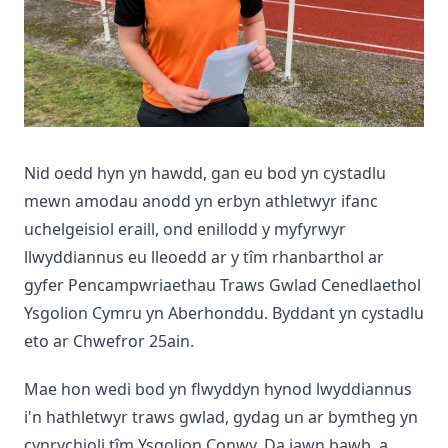
Nid oedd hyn yn hawdd, gan eu bod yn cystadlu
mewn amodau anodd yn erbyn athletwyr ifanc
uchelgeisiol eraill, ond enillodd y myfyrwyr
llwyddiannus eu lleoedd ar y tîm rhanbarthol ar
gyfer Pencampwriaethau Traws Gwlad Cenedlaethol
Ysgolion Cymru yn Aberhonddu. Byddant yn cystadlu
eto ar Chwefror 25ain.
Mae hon wedi bod yn flwyddyn hynod lwyddiannus
i'n hathletwyr traws gwlad, gydag un ar bymtheg yn
cynrychioli tîm Ysgolion Conwy. Da iawn bawb, a