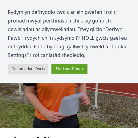
Rydym yn defnyddio cwcis ar ein gwefan i roi'r
profiad mwyaf perthnasol i chi trwy gofio'ch
dewisiadau ac ailymweliadau. Trwy glicio “Derbyn
Pawb”, rydych chi'n cydsynio i'r HOLL gwcis gael eu
defnyddio. Fodd bynnag, gallwch ymweld â "Cookie
Settings" i roi caniatâd rheoledig.
Derbyn Pawb
Gosodiadau Cwcis