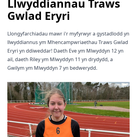
Llwyddiannau Traws
Gwlad Eryri
Llongyfarchiadau mawr i'r myfyrwyr a gystadlodd yn
llwyddiannus ym Mhencampwriaethau Traws Gwlad
Eryri yn ddiweddar! Daeth Eve ym Mlwyddyn 12 yn
ail, daeth Riley ym Mlwyddyn 11 yn drydydd, a
Gwilym ym Mlwyddyn 7 yn bedwerydd.