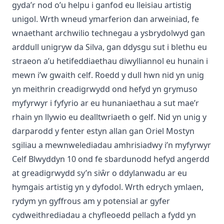
gyda’r nod o’u helpu i ganfod eu lleisiau artistig
unigol. Wrth wneud ymarferion dan arweiniad, fe
wnaethant archwilio technegau a ysbrydolwyd gan
arddull unigryw da Silva, gan ddysgu sut i blethu eu
straeon a’u hetifeddiaethau diwylliannol eu hunain i
mewn i’w gwaith celf. Roedd y dull hwn nid yn unig
yn meithrin creadigrwydd ond hefyd yn grymuso
myfyrwyr i fyfyrio ar eu hunaniaethau a sut mae’r
rhain yn llywio eu dealltwriaeth o gelf. Nid yn unig y
darparodd y fenter estyn allan gan Oriel Mostyn
sgiliau a mewnwelediadau amhrisiadwy i’n myfyrwyr
Celf Blwyddyn 10 ond fe sbardunodd hefyd angerdd
at greadigrwydd sy’n siŵr o ddylanwadu ar eu
hymgais artistig yn y dyfodol. Wrth edrych ymlaen,
rydym yn gyffrous am y potensial ar gyfer
cydweithrediadau a chyfleoedd pellach a fydd yn