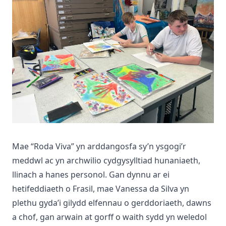
Mae “Roda Viva” yn arddangosfa sy’n ysgogi’r
meddwl ac yn archwilio cydgysylltiad hunaniaeth,
llinach a hanes personol. Gan dynnu ar ei
hetifeddiaeth o Frasil, mae Vanessa da Silva yn
plethu gyda’i gilydd elfennau o gerddoriaeth, dawns
a chof, gan arwain at gorff o waith sydd yn weledol