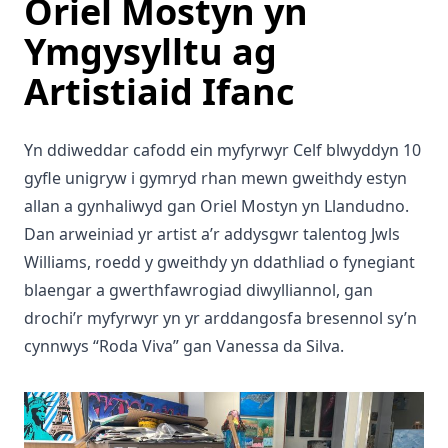
Oriel Mostyn yn
Ymgysylltu ag
Artistiaid Ifanc
Yn ddiweddar cafodd ein myfyrwyr Celf blwyddyn 10
gyfle unigryw i gymryd rhan mewn gweithdy estyn
allan a gynhaliwyd gan Oriel Mostyn yn Llandudno.
Dan arweiniad yr artist a’r addysgwr talentog Jwls
Williams, roedd y gweithdy yn ddathliad o fynegiant
blaengar a gwerthfawrogiad diwylliannol, gan
drochi’r myfyrwyr yn yr arddangosfa bresennol sy’n
cynnwys “Roda Viva” gan Vanessa da Silva.