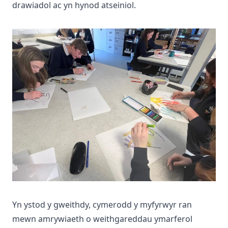
drawiadol ac yn hynod atseiniol.
Yn ystod y gweithdy, cymerodd y myfyrwyr ran
mewn amrywiaeth o weithgareddau ymarferol