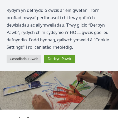
Rydym yn defnyddio cwcis ar ein gwefan i roi'r
profiad mwyaf perthnasol i chi trwy gofio'ch
dewisiadau ac ailymweliadau. Trwy glicio “Derbyn
Pawb”, rydych chi'n cydsynio i'r HOLL gwcis gael eu
defnyddio. Fodd bynnag, gallwch ymweld â "Cookie
Settings" i roi caniatâd rheoledig.
Derbyn Pawb
Gosodiadau Cwcis