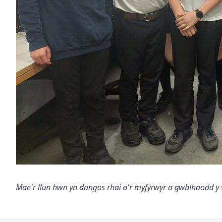
Mae'r llun hwn yn dangos rhai o'r myfyrwyr a gwblhaodd y