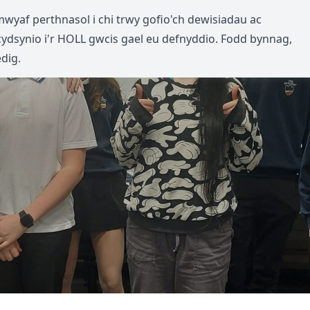
mwyaf perthnasol i chi trwy gofio'ch dewisiadau ac
cydsynio i'r HOLL gwcis gael eu defnyddio. Fodd bynnag,
dig.
Hafan
Cyfathrebu
Gwybodaeth
Dysgu