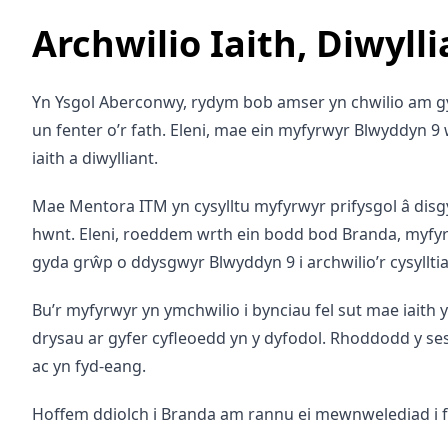
Archwilio Iaith, Diwyl
Yn Ysgol Aberconwy, rydym bob amser yn chwilio am gy
un fenter o’r fath. Eleni, mae ein myfyrwyr Blwyddyn 
iaith a diwylliant.
Mae Mentora ITM yn cysylltu myfyrwyr prifysgol â disgy
hwnt. Eleni, roeddem wrth ein bodd bod Branda, myfyri
gyda grŵp o ddysgwyr Blwyddyn 9 i archwilio’r cysylltia
Bu’r myfyrwyr yn ymchwilio i bynciau fel sut mae iaith 
drysau ar gyfer cyfleoedd yn y dyfodol. Rhoddodd y sesi
ac yn fyd-eang.
Hoffem ddiolch i Branda am rannu ei mewnwelediad i fyw