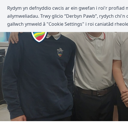
Rydym yn defnyddio cwcis ar ein gwefan i roi'r profiad 
ailymweliadau. Trwy glicio “Derbyn Pawb”, rydych chi'n 
gallwch ymweld â "Cookie Settings" i roi caniatâd rheole