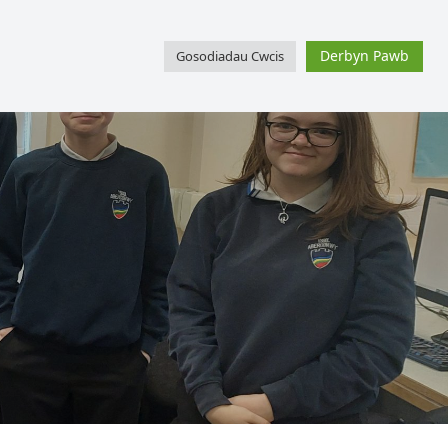
SharePoint
Facebook
Twitter
Schoolcomms Gateway
Derbyn Pawb
Gosodiadau Cwcis
Cefnogaeth
Digwyddiadau
Cysylltwch