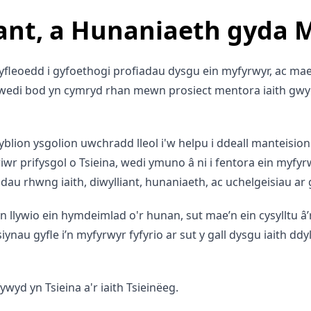
liant, a Hunaniaeth gyda
fleoedd i gyfoethogi profiadau dysgu ein myfyrwyr, ac ma
9 wedi bod yn cymryd rhan mewn prosiect mentora iaith gwyc
blion ysgolion uwchradd lleol i'w helpu i ddeall manteisio
wr prifysgol o Tsieina, wedi ymuno â ni i fentora ein myfy
dau rhwng iaith, diwylliant, hunaniaeth, ac uchelgeisiau ar 
yn llywio ein hymdeimlad o'r hunan, sut mae’n ein cysylltu â
ynau gyfle i’n myfyrwyr fyfyrio ar sut y gall dysgu iaith d
yd yn Tsieina a'r iaith Tsieinëeg.