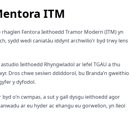
 Mentora ITM
e rhaglen Fentora Ieithoedd Tramor Modern (ITM) yn
h, sydd wedi caniatáu iddynt archwilio’r byd trwy lens
n astudio Ieithoedd Rhyngwladol ar lefel TGAU a thu
rwyr. Dros chwe sesiwn ddiddorol, bu Branda’n gweithio
gyfer y dyfodol.
’r byd o’n cwmpas, a sut y gall dysgu ieithoedd agor
dylanwadu ar eu hyder ac ehangu eu gorwelion, yn lleol