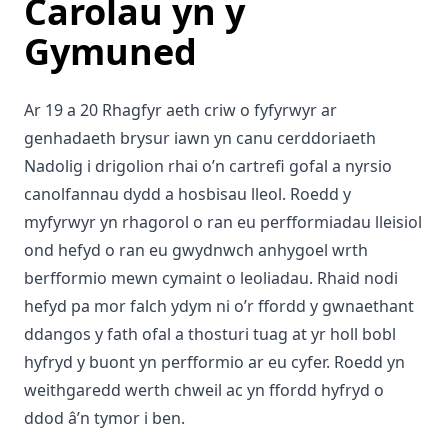
Carolau yn y
Gymuned
Ar 19 a 20 Rhagfyr aeth criw o fyfyrwyr ar
genhadaeth brysur iawn yn canu cerddoriaeth
Nadolig i drigolion rhai o’n cartrefi gofal a nyrsio
canolfannau dydd a hosbisau lleol. Roedd y
myfyrwyr yn rhagorol o ran eu perfformiadau lleisiol
ond hefyd o ran eu gwydnwch anhygoel wrth
berfformio mewn cymaint o leoliadau. Rhaid nodi
hefyd pa mor falch ydym ni o’r ffordd y gwnaethant
ddangos y fath ofal a thosturi tuag at yr holl bobl
hyfryd y buont yn perfformio ar eu cyfer. Roedd yn
weithgaredd werth chweil ac yn ffordd hyfryd o
ddod â’n tymor i ben.