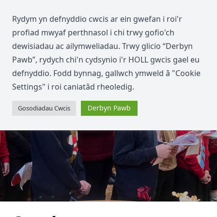
Rydym yn defnyddio cwcis ar ein gwefan i roi'r
profiad mwyaf perthnasol i chi trwy gofio'ch
dewisiadau ac ailymweliadau. Trwy glicio “Derbyn
Pawb”, rydych chi'n cydsynio i'r HOLL gwcis gael eu
defnyddio. Fodd bynnag, gallwch ymweld â "Cookie
Settings" i roi caniatâd rheoledig.
Derbyn Pawb
Gosodiadau Cwcis