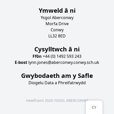
Ymweld â ni
Ysgol Aberconwy
Morfa Drive
Conwy
LL32 8ED
Cysylltwch â ni
Ffôn
+44 (0) 1492 593 243
E-bost
lynn.jones@aberconwy.conwy.sch.uk
Gwybodaeth am y Safle
Diogelu Data a Phreifatrwydd
Hawlfraint 2026 YSGOL ABERCONWY
CY