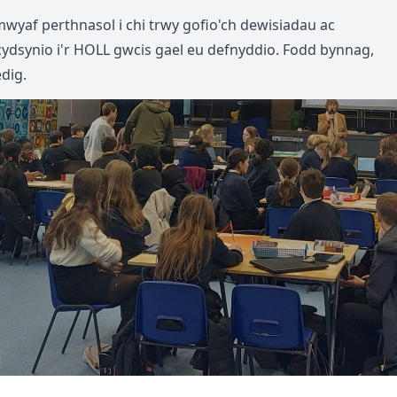
mwyaf perthnasol i chi trwy gofio'ch dewisiadau ac
cydsynio i'r HOLL gwcis gael eu defnyddio. Fodd bynnag,
dig.
Hafan
Cyfathrebu
Gwybodaeth
Dysgu