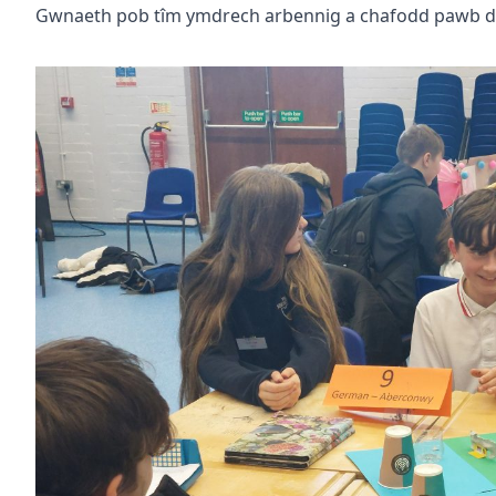
Gwnaeth pob tîm ymdrech arbennig a chafodd pawb dd