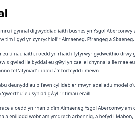
al
ru i gynnal digwyddiad iaith busnes yn Ysgol Aberconwy a
tim i gyd yn cynrychioli'r Almaeneg, Ffrangeg a Sbaeneg.
Yn eu timau iaith, roedd yn rhaid i fyfyrwyr gydweithio drwy
is gwlad lle byddai eu gŵyl yn cael ei chynnal a lle mae eu 
no fel 'atyniad' i ddod â'r torfeydd i mewn.
u deunyddiau o fewn cyllideb er mwyn adeiladu model o’u gŵ
gwerthu’ eu syniad gŵyl i’r timau eraill.
 a Grace a oedd yn rhan o dîm Almaeneg Ysgol Aberconwy am d
 Zina a enillodd wobr am ymdrech arbennig, a hefyd i Mabon,