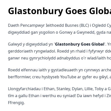
Glastonbury Goes Glob
Daeth Pencampwyr Ieithoedd Busnes (BLC) i Ogledd Cym
digwyddiad gan ysgolion o Gonwy a Gwynedd, gyda naw 
Galwyd y digwyddiad yn '
Glastonbury Goes Global
'. 
gerddoriaeth ryngwladol. Roedd yn rhaid i fyfyrwyr ddew
ganwr neu gynrychiolydd adnabyddus o'r wlad/iaith hon
Roedd elfennau iaith y gystadleuaeth yn cynnwys archeb
berfformiwr, creu hysbyseb YouTube ar gyfer eu gŵyl, a ‘
Llongyfarchiadau i Ethan, Stanley, Dylan, Lillie, Toby
tîm a gallu Ethan i werthu eu syniad! Da iawn hefyd i
Ffrengig.