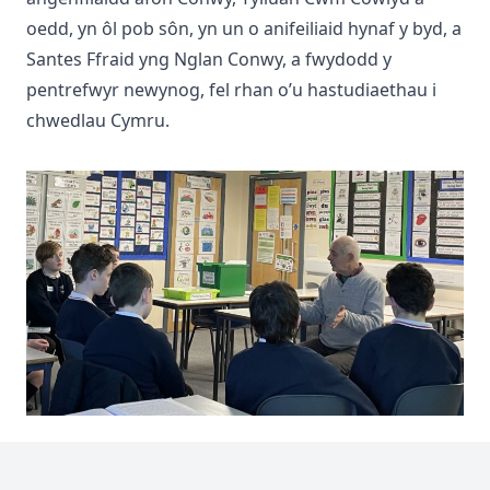
oedd, yn ôl pob sôn, yn un o anifeiliaid hynaf y byd, a
Santes Ffraid yng Nglan Conwy, a fwydodd y
pentrefwyr newynog, fel rhan o’u hastudiaethau i
chwedlau Cymru.