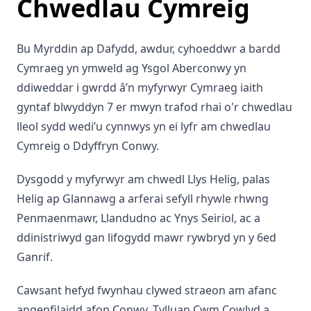
Chwedlau Cymreig
Bu Myrddin ap Dafydd, awdur, cyhoeddwr a bardd
Cymraeg yn ymweld ag Ysgol Aberconwy yn
ddiweddar i gwrdd â’n myfyrwyr Cymraeg iaith
gyntaf blwyddyn 7 er mwyn trafod rhai o'r chwedlau
lleol sydd wedi’u cynnwys yn ei lyfr am chwedlau
Cymreig o Ddyffryn Conwy.
Dysgodd y myfyrwyr am chwedl Llys Helig, palas
Helig ap Glannawg a arferai sefyll rhywle rhwng
Penmaenmawr, Llandudno ac Ynys Seiriol, ac a
ddinistriwyd gan lifogydd mawr rywbryd yn y 6ed
Ganrif.
Cawsant hefyd fwynhau clywed straeon am afanc
angenfilaidd afon Conwy, Tylluan Cwm Cowlyd a