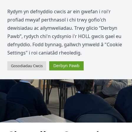
Rydym yn defnyddio cwcis ar ein gwefan i roi'r
profiad mwyaf perthnasol i chi trwy gofio'ch
dewisiadau ac ailymweliadau. Trwy glicio “Derbyn
Pawb”, rydych chi'n cydsynio i'r HOLL gwcis gael eu
defnyddio. Fodd bynnag, gallwch ymweld â "Cookie
Settings" i roi caniatâd rheoledig.
Derbyn Pawb
Gosodiadau Cwcis