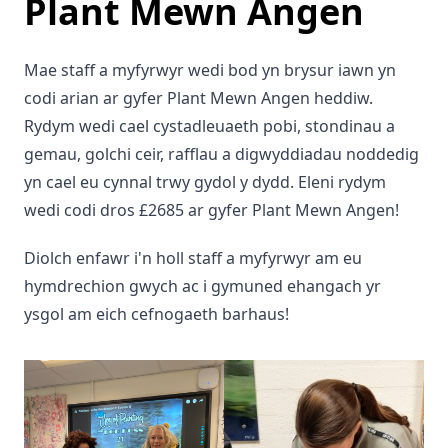
Plant Mewn Angen
Mae staff a myfyrwyr wedi bod yn brysur iawn yn
codi arian ar gyfer Plant Mewn Angen heddiw.
Rydym wedi cael cystadleuaeth pobi, stondinau a
gemau, golchi ceir, rafflau a digwyddiadau noddedig
yn cael eu cynnal trwy gydol y dydd. Eleni rydym
wedi codi dros £2685 ar gyfer Plant Mewn Angen!
Diolch enfawr i'n holl staff a myfyrwyr am eu
hymdrechion gwych ac i gymuned ehangach yr
ysgol am eich cefnogaeth barhaus!