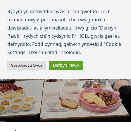
Rydym yn defnyddio cwcis ar ein gwefan i roi'r
profiad mwyaf perthnasol i chi trwy gofio'ch
dewisiadau ac ailymweliadau. Trwy glicio “Derbyn
Pawb”, rydych chi'n cydsynio i'r HOLL gwcis gael eu
defnyddio. Fodd bynnag, gallwch ymweld â "Cookie
Settings" i roi caniatâd rheoledig.
Derbyn Pawb
Gosodiadau Cwcis